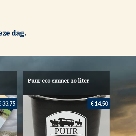
eze dag.
Puur eco emmer 20 liter
Puur 
€ 33.75
€ 14.50