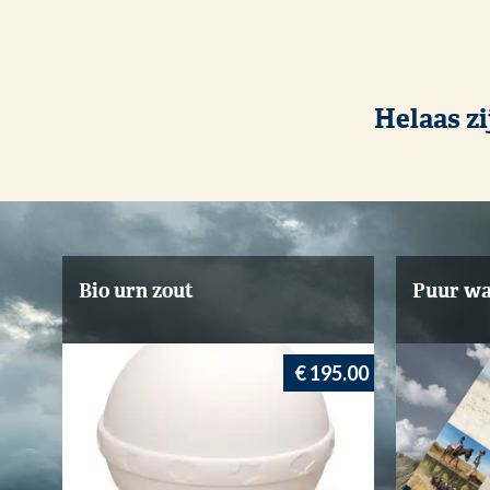
Helaas zi
Bio urn zout
Puur wa
0.00
€ 195.00