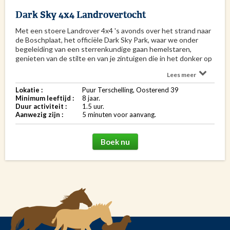
Dark Sky 4x4 Landrovertocht
Met een stoere Landrover 4x4 's avonds over het strand naar
de Boschplaat, het officiële Dark Sky Park, waar we onder
begeleiding van een sterrenkundige gaan hemelstaren,
genieten van de stilte en van je zintuigen die in het donker op
scherp komen te staan. Een bezoek aan het
Lees meer
Drenkelingenhuisje. Per 4x4 is deze activiteit mogelijk van 1
oktober tot 1 april i.v.m. strandrijvergunning.Dark Sky is meer
Lokatie :
Puur Terschelling, Oosterend 39
dan sterren kijken, ADEMde zuivere lucht, BEKIJK de
Minimum leeftijd :
8 jaar.
donkerste plekjes van Oost Terschelling, BEKLIM de Jan
Duur activiteit :
1.5 uur.
Thijssendune met 360 graden uitzicht over het gevarieerde
Aanwezig zijn :
5 minuten voor aanvang.
landschap, BELEEF de duisternis, BESCHOUW weinig
lichtvervuiling, BEWONDER de de sterrenhemel bij helder
weer, ERVAAR de ruimte, GENIET van de stilte, LUISTER naar
Boek nu
de dieren geluiden in de natuur, ONTVANG na afloop een
sterrentelkaart van de sterrenhemel op dat moment, VOEL de
rust en ontspanning. Opstapplaats is Oosterend 39.