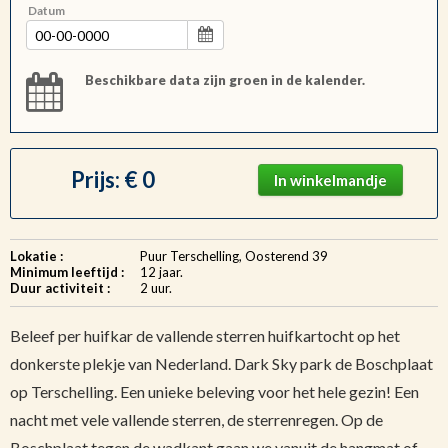
Datum
Beschikbare data zijn groen in de kalender.
Prijs: € 0
In winkelmandje
Lokatie :
Puur Terschelling, Oosterend 39
Minimum leeftijd :
12 jaar.
Duur activiteit :
2 uur.
Beleef per huifkar de vallende sterren huifkartocht op het
donkerste plekje van Nederland. Dark Sky park de Boschplaat
op Terschelling. Een unieke beleving voor het hele gezin! Een
nacht met vele vallende sterren, de sterrenregen. Op de
Boschplaat tegen de wadkant gaan we vanuit de hangmat of